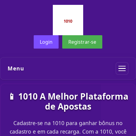
Login
Registrar-se
Menu
📱 1010 A Melhor Plataforma
de Apostas
Cadastre-se na 1010 para ganhar bônus no
cadastro e em cada recarga. Com a 1010, você