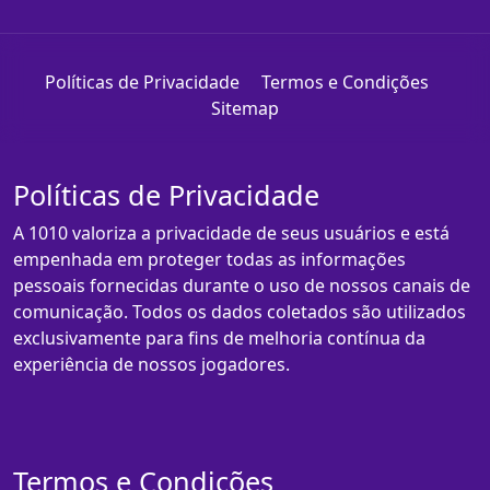
Políticas de Privacidade
Termos e Condições
Sitemap
Políticas de Privacidade
A 1010 valoriza a privacidade de seus usuários e está
empenhada em proteger todas as informações
pessoais fornecidas durante o uso de nossos canais de
comunicação. Todos os dados coletados são utilizados
exclusivamente para fins de melhoria contínua da
experiência de nossos jogadores.
Termos e Condições