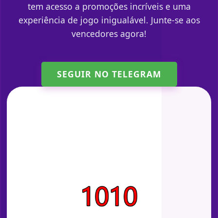
tem acesso a promoções incríveis e uma
experiência de jogo inigualável. Junte-se aos
vencedores agora!
SEGUIR NO TELEGRAM