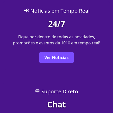
📢 Notícias em Tempo Real
24/7
Fique por dentro de todas as novidades,
promoções e eventos da 1010 em tempo real!
Ver Notícias
💬 Suporte Direto
Chat