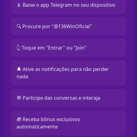
📱 Baixe o app Telegram no seu dispositivo
🔍 Procure por "@136WinOficial"
👆 Toque em "Entrar" ou "Join"
🔔 Ative as notificações para não perder
nada
💬 Participe das conversas e interaja
🎁 Receba bônus exclusivos
automaticamente