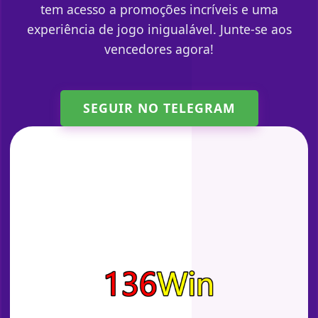
tem acesso a promoções incríveis e uma
experiência de jogo inigualável. Junte-se aos
vencedores agora!
SEGUIR NO TELEGRAM