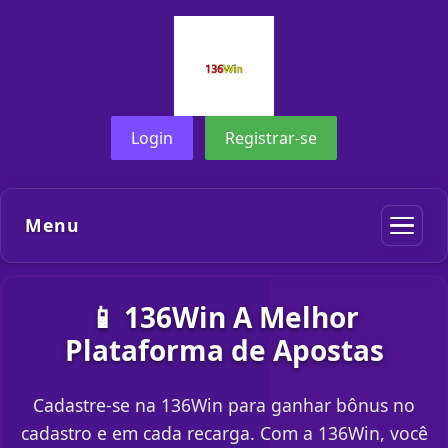
Login
Registrar-se
Menu
📱 136Win A Melhor
Plataforma de Apostas
Cadastre-se na 136Win para ganhar bônus no
cadastro e em cada recarga. Com a 136Win, você