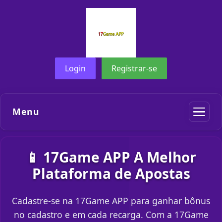
Login
Registrar-se
Menu
📱 17Game APP A Melhor
Plataforma de Apostas
Cadastre-se na 17Game APP para ganhar bônus
no cadastro e em cada recarga. Com a 17Game