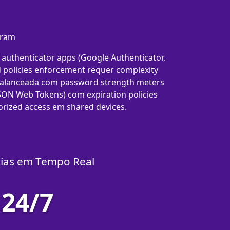
gram
 authenticator apps (Google Authenticator,
 policies enforcement requer complexity
, balanceada com password strength meters
JSON Web Tokens) com expiration policies
orized access em shared devices.
cias em Tempo Real
24/7