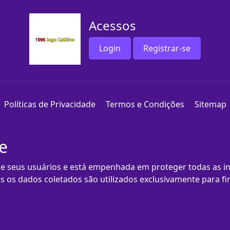
Acessos
Login
Registrar-se
Políticas de Privacidade
Termos e Condições
Sitemap
de
 de seus usuários e está empenhada em proteger todas as 
 os dados coletados são utilizados exclusivamente para fi