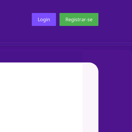
Login
Registrar-se