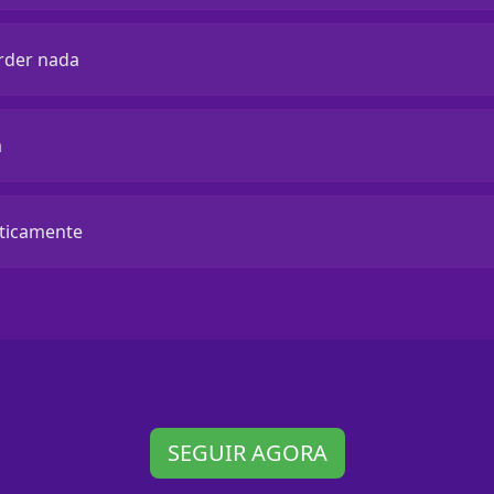
erder nada
a
aticamente
SEGUIR AGORA