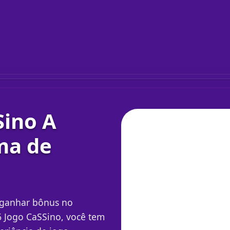
Sino A
ma de
 ganhar bônus no
6 Jogo CaSSino, você tem