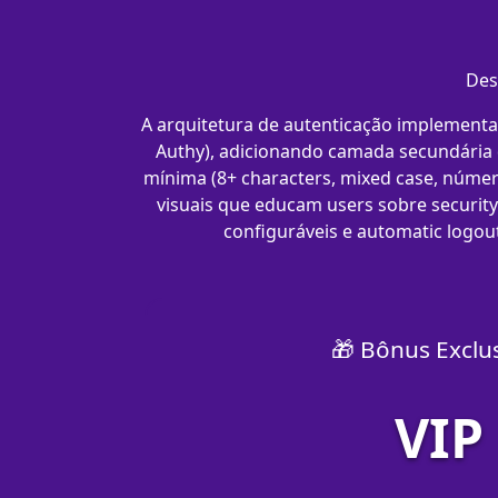
Des
A arquitetura de autenticação implementa 
Authy), adicionando camada secundária 
mínima (8+ characters, mixed case, númer
visuais que educam users sobre security
configuráveis e automatic logou
🎁 Bônus Exclu
VIP