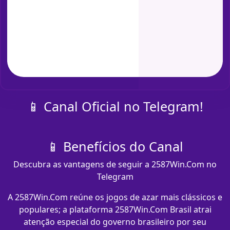
📱 Canal Oficial no Telegram!
📱 Benefícios do Canal
Descubra as vantagens de seguir a 2587Win.Com no
Telegram
A 2587Win.Com reúne os jogos de azar mais clássicos e
populares; a plataforma 2587Win.Com Brasil atrai
atenção especial do governo brasileiro por seu