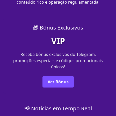
conteúdo rico e operação regulamentada.
🎁 Bônus Exclusivos
VIP
Receba bônus exclusivos do Telegram,
promoções especiais e códigos promocionais
únicos!
Ver Bônus
📢 Notícias em Tempo Real