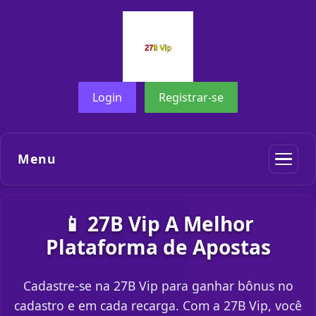
Login
Registrar-se
Menu
📱 27B Vip A Melhor
Plataforma de Apostas
Cadastre-se na 27B Vip para ganhar bônus no
cadastro e em cada recarga. Com a 27B Vip, você