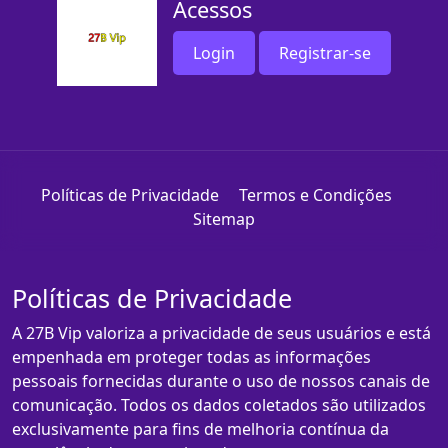
Acessos
Login
Registrar-se
Políticas de Privacidade
Termos e Condições
Sitemap
Políticas de Privacidade
A 27B Vip valoriza a privacidade de seus usuários e está
empenhada em proteger todas as informações
pessoais fornecidas durante o uso de nossos canais de
comunicação. Todos os dados coletados são utilizados
exclusivamente para fins de melhoria contínua da