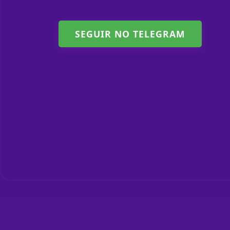
SEGUIR NO TELEGRAM