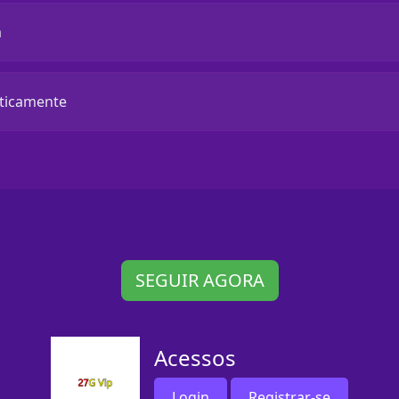
a
aticamente
SEGUIR AGORA
Acessos
Login
Registrar-se