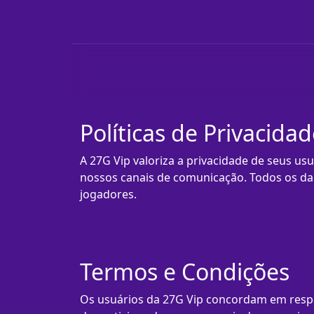
Políticas de Privacida
A 27G Vip valoriza a privacidade de seus u
nossos canais de comunicação. Todos os dad
jogadores.
Termos e Condições
Os usuários da 27G Vip concordam em respei