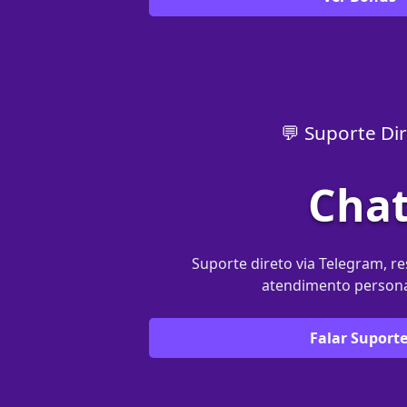
💬 Suporte Di
Cha
Suporte direto via Telegram, r
atendimento persona
Falar Suport