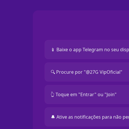
📱 Baixe o app Telegram no seu disp
🔍 Procure por "@27G VipOficial"
👆 Toque em "Entrar" ou "Join"
🔔 Ative as notificações para não p