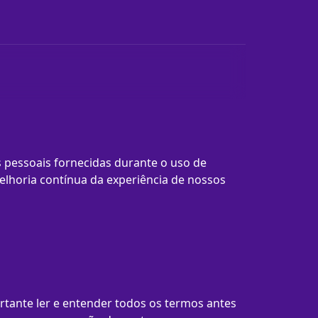
 pessoais fornecidas durante o uso de
elhoria contínua da experiência de nossos
rtante ler e entender todos os termos antes