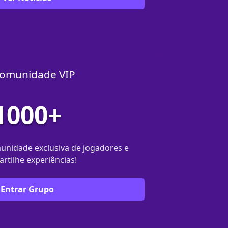
Comunidade VIP
1000+
unidade exclusiva de jogadores e
rtilhe experiências!
Entrar Grupo