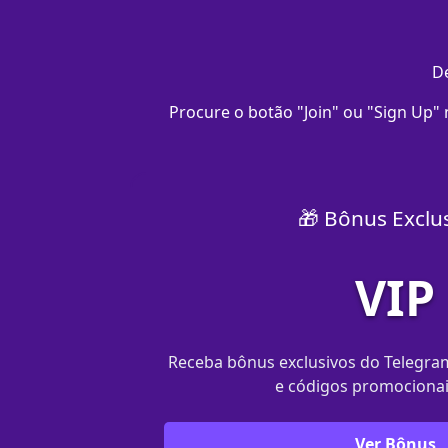
De
Procure o botão "Join" ou "Sign Up" n
🎁 Bônus Exclu
VIP
Receba bônus exclusivos do Telegra
e códigos promocionai
Ver Bônus