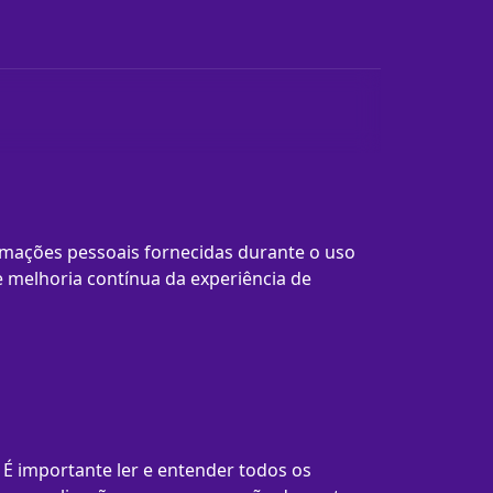
rmações pessoais fornecidas durante o uso
e melhoria contínua da experiência de
É importante ler e entender todos os