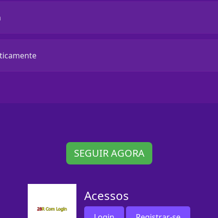
a
aticamente
SEGUIR AGORA
Acessos
Login
Registrar-se