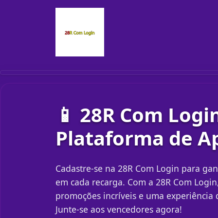
📱 28R Com Logi
Plataforma de A
Cadastre-se na 28R Com Login para gan
em cada recarga. Com a 28R Com Login,
promoções incríveis e uma experiência d
Junte-se aos vencedores agora!