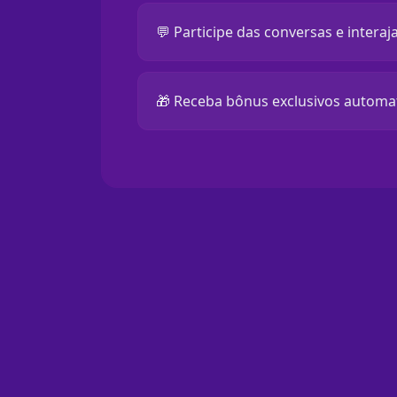
💬 Participe das conversas e interaj
🎁 Receba bônus exclusivos autom