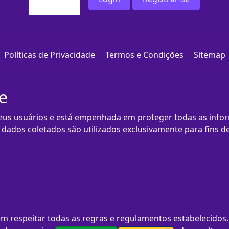
Políticas de Privacidade
Termos e Condições
Sitemap
de
seus usuários e está empenhada em proteger todas as info
dados coletados são utilizados exclusivamente para fins d
respeitar todas as regras e regulamentos estabelecidos. 