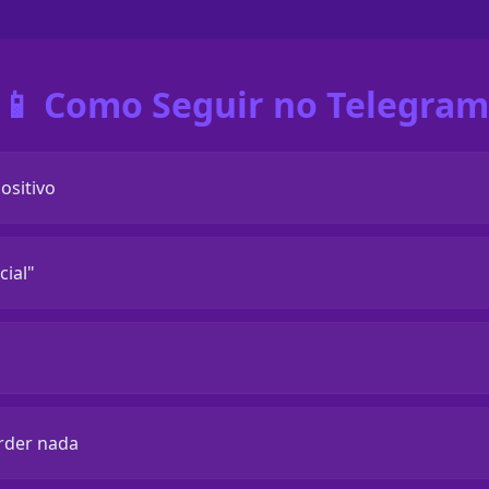
📱 Como Seguir no Telegram
ositivo
ial"
erder nada