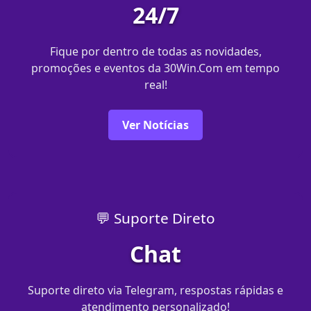
24/7
Fique por dentro de todas as novidades,
promoções e eventos da 30Win.Com em tempo
real!
Ver Notícias
💬 Suporte Direto
Chat
Suporte direto via Telegram, respostas rápidas e
atendimento personalizado!