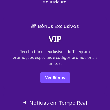
e duradouro.
🎁 Bônus Exclusivos
VIP
Receba bônus exclusivos do Telegram,
promoções especiais e códigos promocionais
únicos!
Ver Bônus
📢 Notícias em Tempo Real