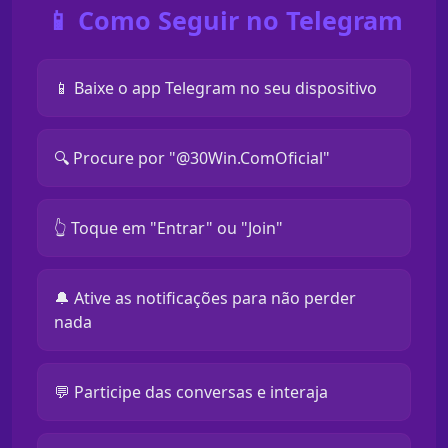
📱 Como Seguir no Telegram
📱 Baixe o app Telegram no seu dispositivo
🔍 Procure por "@30Win.ComOficial"
👆 Toque em "Entrar" ou "Join"
🔔 Ative as notificações para não perder
nada
💬 Participe das conversas e interaja