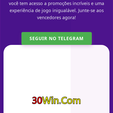
você tem acesso a promoções incríveis e uma
experiência de jogo inigualável. Junte-se aos
vencedores agora!
SEGUIR NO TELEGRAM