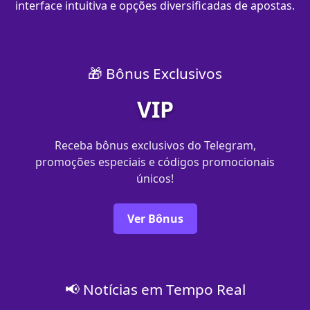
interface intuitiva e opções diversificadas de apostas.
🎁 Bônus Exclusivos
VIP
Receba bônus exclusivos do Telegram,
promoções especiais e códigos promocionais
únicos!
Ver Bônus
📢 Notícias em Tempo Real