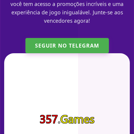
você tem acesso a promoções incríveis e uma
experiência de jogo inigualável. Junte-se aos
vencedores agora!
SEGUIR NO TELEGRAM