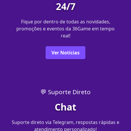
24/7
Fique por dentro de todas as novidades,
promoções e eventos da 36Game em tempo
real!
Ver Notícias
💬 Suporte Direto
Chat
Suporte direto via Telegram, respostas rápidas e
atendimento personalizado!