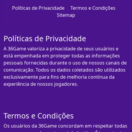
Políticas de Privacidade
Termos e Condições
Sitemap
Políticas de Privacidade
A 36Game valoriza a privacidade de seus usuários e
está empenhada em proteger todas as informações
pessoais fornecidas durante o uso de nossos canais de
comunicação. Todos os dados coletados são utilizados
exclusivamente para fins de melhoria contínua da
experiência de nossos jogadores.
Termos e Condições
Os usuários da 36Game concordam em respeitar todas