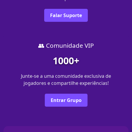
Falar Suporte
👥 Comunidade VIP
1000+
Junte-se a uma comunidade exclusiva de
jogadores e compartilhe experiências!
Entrar Grupo