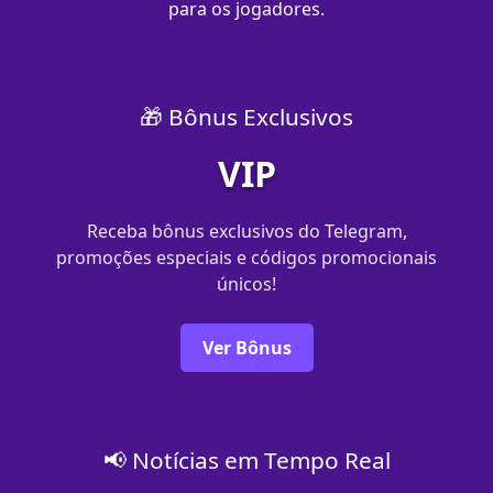
para os jogadores.
🎁 Bônus Exclusivos
VIP
Receba bônus exclusivos do Telegram,
promoções especiais e códigos promocionais
únicos!
Ver Bônus
📢 Notícias em Tempo Real