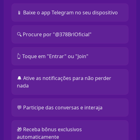
📱 Baixe o app Telegram no seu dispositivo
🔍 Procure por "@378BrlOficial"
👆 Toque em "Entrar" ou "Join"
🔔 Ative as notificações para não perder
nada
💬 Participe das conversas e interaja
🎁 Receba bônus exclusivos
automaticamente