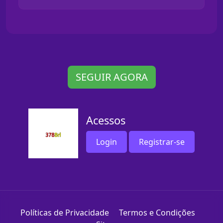
SEGUIR AGORA
Acessos
Login
Registrar-se
Políticas de Privacidade
Termos e Condições