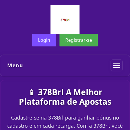
Login
Registrar-se
Menu
📱 378Brl A Melhor
Plataforma de Apostas
Cadastre-se na 378Brl para ganhar bônus no
cadastro e em cada recarga. Com a 378Brl, você