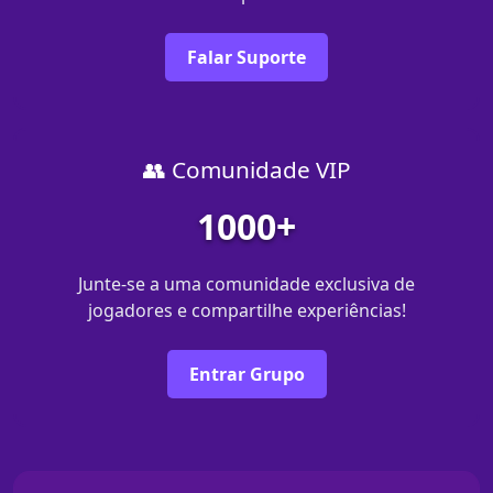
Falar Suporte
👥 Comunidade VIP
1000+
Junte-se a uma comunidade exclusiva de
jogadores e compartilhe experiências!
Entrar Grupo