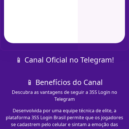
📱 Canal Oficial no Telegram!
📱 Benefícios do Canal
Descubra as vantagens de seguir a 3SS Login no
Telegram
Desenvolvida por uma equipe técnica de elite, a
plataforma 3SS Login Brasil permite que os jogadores
se cadastrem pelo celular e sintam a emoção das