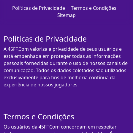
Políticas de Privacidade
Termos e Condições
Sitemap
Políticas de Privacidade
A 45FF.Com valoriza a privacidade de seus usuários e
está empenhada em proteger todas as informações
pessoais fornecidas durante o uso de nossos canais de
comunicação. Todos os dados coletados são utilizados
exclusivamente para fins de melhoria contínua da
experiência de nossos jogadores.
Termos e Condições
Os usuários da 45FF.Com concordam em respeitar