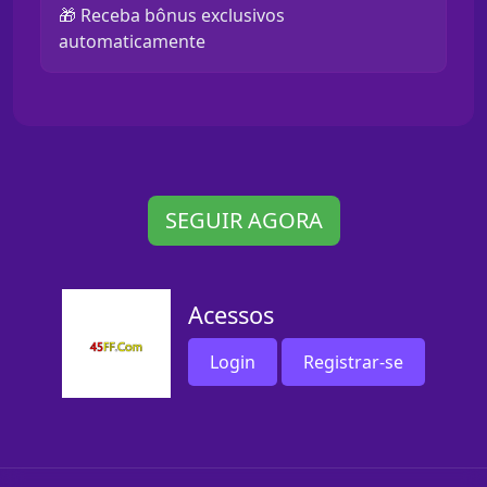
🎁 Receba bônus exclusivos
automaticamente
SEGUIR AGORA
Acessos
Login
Registrar-se