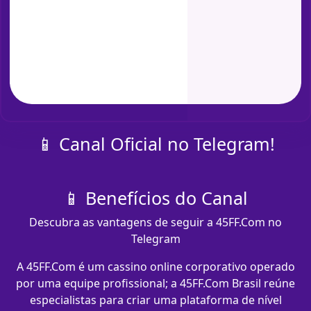
📱 Canal Oficial no Telegram!
📱 Benefícios do Canal
Descubra as vantagens de seguir a 45FF.Com no
Telegram
A 45FF.Com é um cassino online corporativo operado
por uma equipe profissional; a 45FF.Com Brasil reúne
especialistas para criar uma plataforma de nível