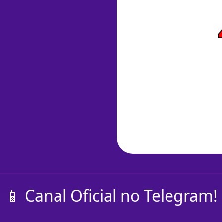
📱 Canal Oficial no Telegram!