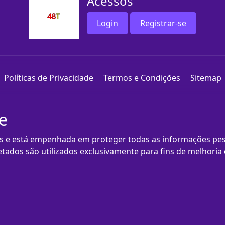
Acessos
Login
Registrar-se
Políticas de Privacidade
Termos e Condições
Sitemap
de
ios e está empenhada em proteger todas as informações pe
tados são utilizados exclusivamente para fins de melhoria