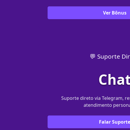
Ver Bônus
💬 Suporte Di
Cha
Suporte direto via Telegram, r
atendimento persona
Falar Suport