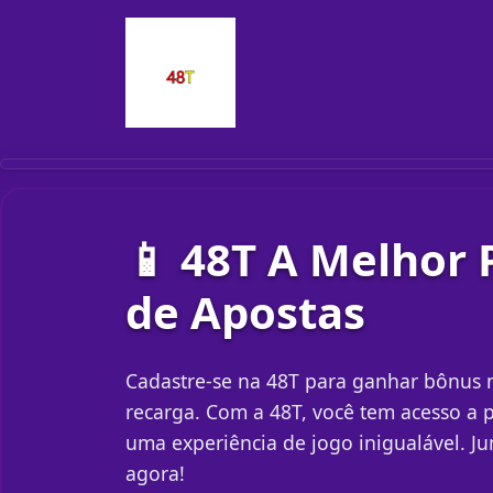
📱 48T A Melhor
de Apostas
Cadastre-se na 48T para ganhar bônus 
recarga. Com a 48T, você tem acesso a 
uma experiência de jogo inigualável. J
agora!