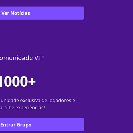
Ver Notícias
Comunidade VIP
1000+
unidade exclusiva de jogadores e
rtilhe experiências!
Entrar Grupo