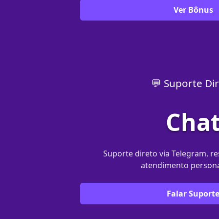
Ver Bônus
💬 Suporte Di
Cha
Suporte direto via Telegram, r
atendimento persona
Falar Suport