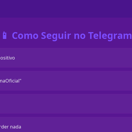
📱 Como Seguir no Telegram
ositivo
maOficial"
erder nada