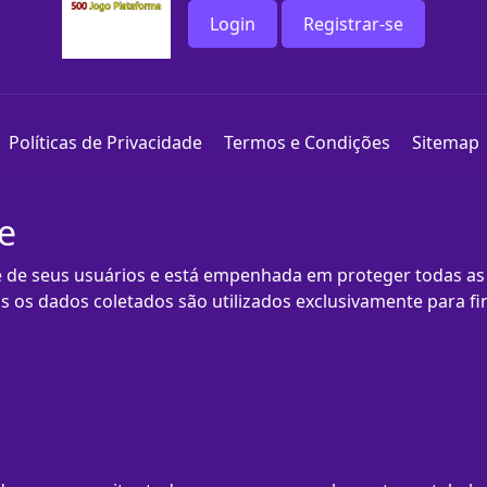
Login
Registrar-se
Políticas de Privacidade
Termos e Condições
Sitemap
de
de de seus usuários e está empenhada em proteger todas a
 os dados coletados são utilizados exclusivamente para fi