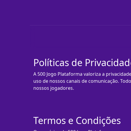
Políticas de Privacida
A 500 Jogo Plataforma valoriza a privacida
uso de nossos canais de comunicação. Todos
nossos jogadores.
Termos e Condições