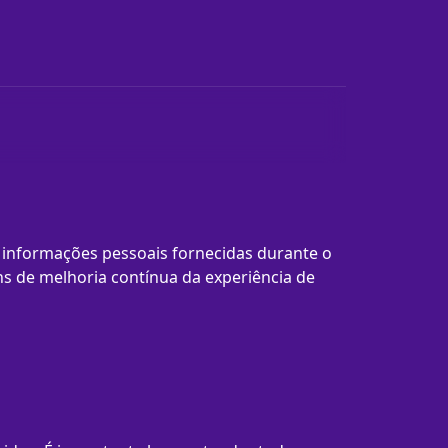
s informações pessoais fornecidas durante o
ns de melhoria contínua da experiência de