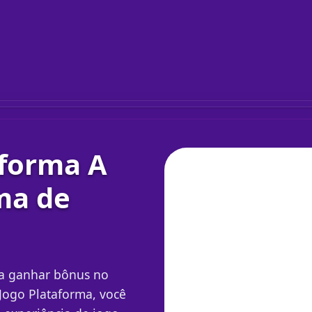
aforma A
ma de
ra ganhar bônus no
Jogo Plataforma, você