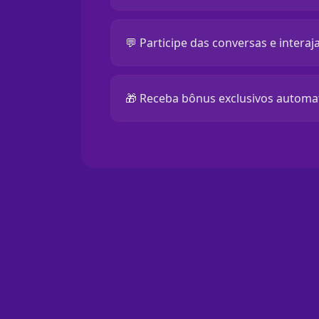
💬 Participe das conversas e interaj
🎁 Receba bônus exclusivos autom