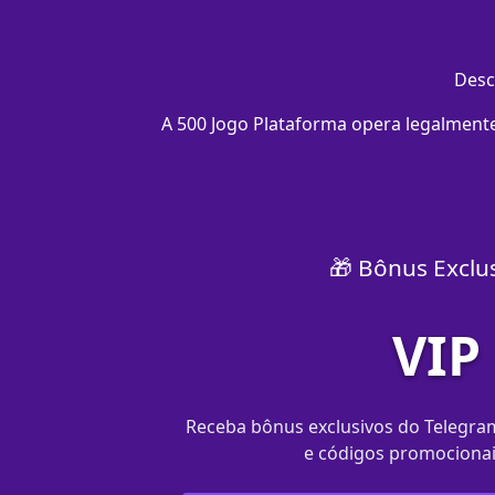
Desc
A 500 Jogo Plataforma opera legalmente
🎁 Bônus Exclu
VIP
Receba bônus exclusivos do Telegra
e códigos promocionai