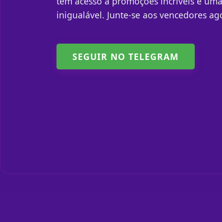
tem acesso a promoções incríveis e uma
inigualável. Junte-se aos vencedores ag
SEGUIR NO TELEGRAM