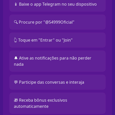
📱 Baixe o app Telegram no seu dispositivo
🔍 Procure por "@54999Oficial"
👆 Toque em "Entrar" ou "Join"
🔔 Ative as notificações para não perder
nada
💬 Participe das conversas e interaja
🎁 Receba bônus exclusivos
automaticamente