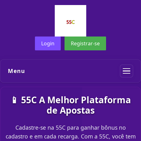
Login
Registrar-se
Menu
📱 55C A Melhor Plataforma
de Apostas
Cadastre-se na 55C para ganhar bônus no
cadastro e em cada recarga. Com a 55C, você tem