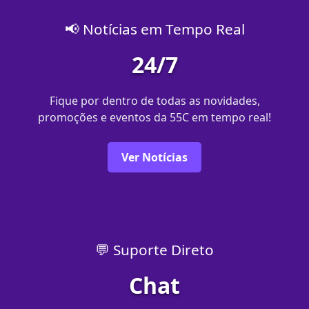
📢 Notícias em Tempo Real
24/7
Fique por dentro de todas as novidades,
promoções e eventos da 55C em tempo real!
Ver Notícias
💬 Suporte Direto
Chat