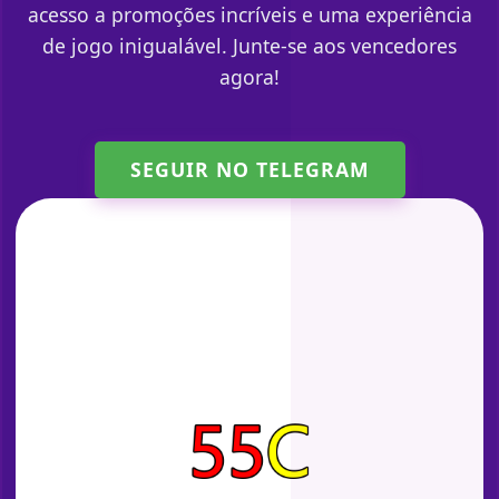
acesso a promoções incríveis e uma experiência
de jogo inigualável. Junte-se aos vencedores
agora!
SEGUIR NO TELEGRAM