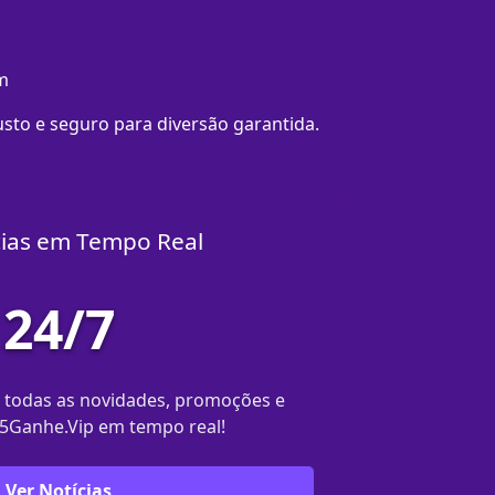
m
sto e seguro para diversão garantida.
cias em Tempo Real
24/7
e todas as novidades, promoções e
55Ganhe.Vip em tempo real!
Ver Notícias