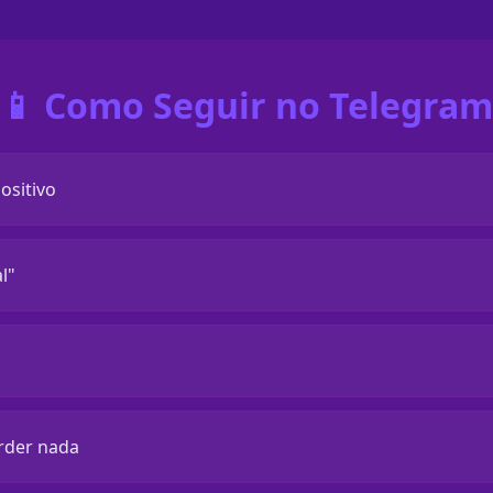
📱 Como Seguir no Telegram
ositivo
l"
erder nada