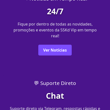
24/7
Fique por dentro de todas as novidades,
promoções e eventos da 55Kd Vip em tempo
real!
Ver Notícias
💬 Suporte Direto
Chat
Suporte direto via Telegram, respostas rápidas e