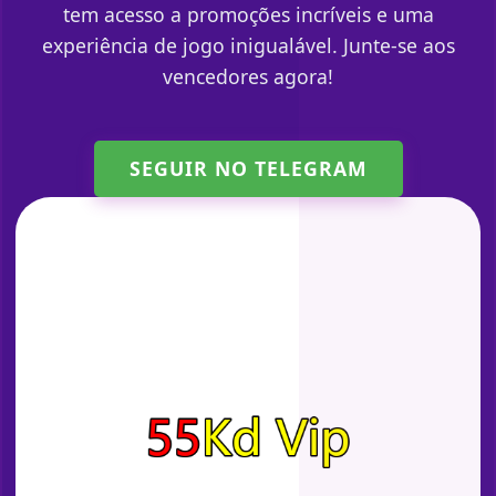
tem acesso a promoções incríveis e uma
experiência de jogo inigualável. Junte-se aos
vencedores agora!
SEGUIR NO TELEGRAM