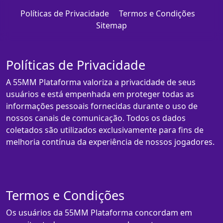
Políticas de Privacidade
Termos e Condições
Sitemap
Políticas de Privacidade
A 55MM Plataforma valoriza a privacidade de seus
usuários e está empenhada em proteger todas as
informações pessoais fornecidas durante o uso de
nossos canais de comunicação. Todos os dados
coletados são utilizados exclusivamente para fins de
melhoria contínua da experiência de nossos jogadores.
Termos e Condições
Os usuários da 55MM Plataforma concordam em