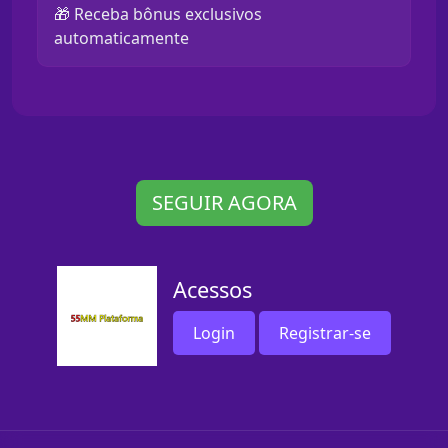
🎁 Receba bônus exclusivos
automaticamente
SEGUIR AGORA
Acessos
Login
Registrar-se