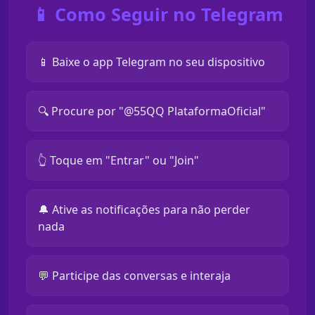
📱 Como Seguir no Telegram
📱 Baixe o app Telegram no seu dispositivo
🔍 Procure por "@55QQ PlataformaOficial"
👆 Toque em "Entrar" ou "Join"
🔔 Ative as notificações para não perder
nada
💬 Participe das conversas e interaja