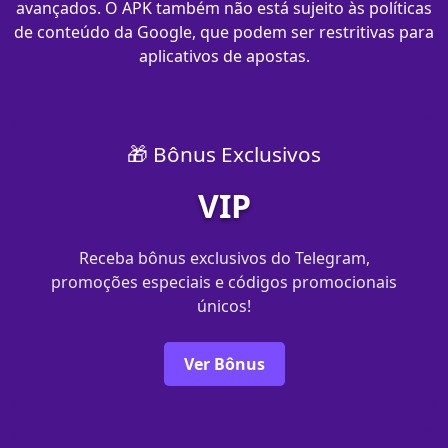
avançados. O APK também não está sujeito às políticas
de conteúdo da Google, que podem ser restritivas para
aplicativos de apostas.
🎁 Bônus Exclusivos
VIP
Receba bônus exclusivos do Telegram,
promoções especiais e códigos promocionais
únicos!
Ver Bônus