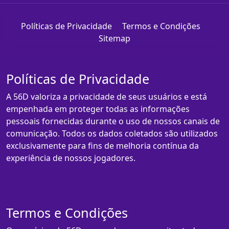
Políticas de Privacidade
Termos e Condições
Sitemap
Políticas de Privacidade
A 56D valoriza a privacidade de seus usuários e está
empenhada em proteger todas as informações
pessoais fornecidas durante o uso de nossos canais de
comunicação. Todos os dados coletados são utilizados
exclusivamente para fins de melhoria contínua da
experiência de nossos jogadores.
Termos e Condições