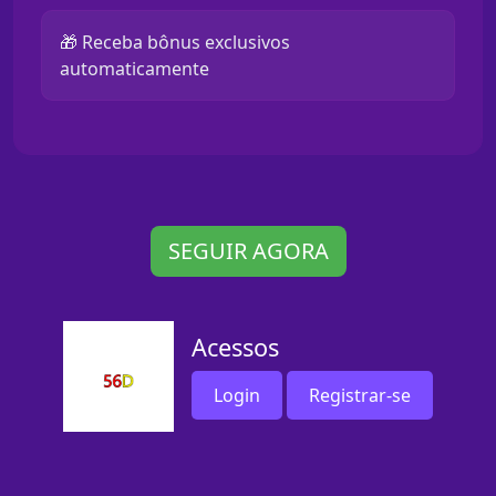
🎁 Receba bônus exclusivos
automaticamente
SEGUIR AGORA
Acessos
Login
Registrar-se