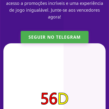
acesso a promoções incríveis e uma experiência
de jogo inigualável. Junte-se aos vencedores
agora!
SEGUIR NO TELEGRAM