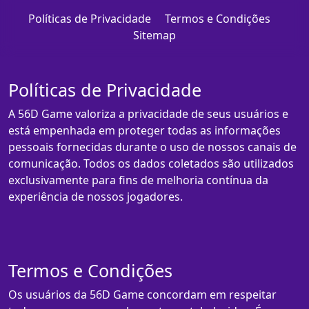
Políticas de Privacidade
Termos e Condições
Sitemap
Políticas de Privacidade
A 56D Game valoriza a privacidade de seus usuários e
está empenhada em proteger todas as informações
pessoais fornecidas durante o uso de nossos canais de
comunicação. Todos os dados coletados são utilizados
exclusivamente para fins de melhoria contínua da
experiência de nossos jogadores.
Termos e Condições
Os usuários da 56D Game concordam em respeitar