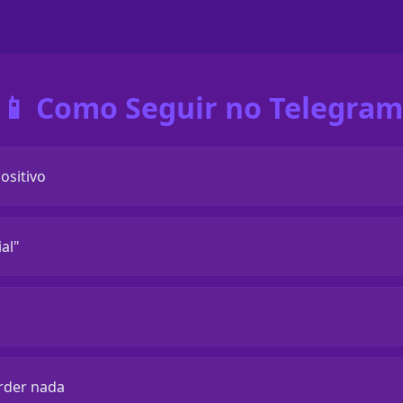
📱 Como Seguir no Telegram
ositivo
al"
erder nada