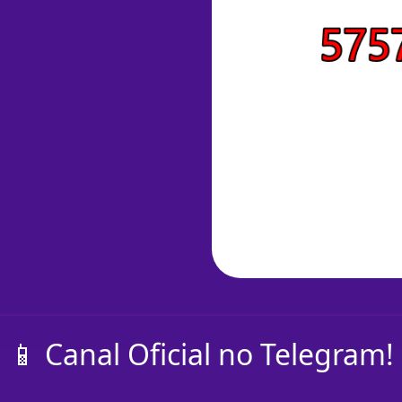
📱 Canal Oficial no Telegram!