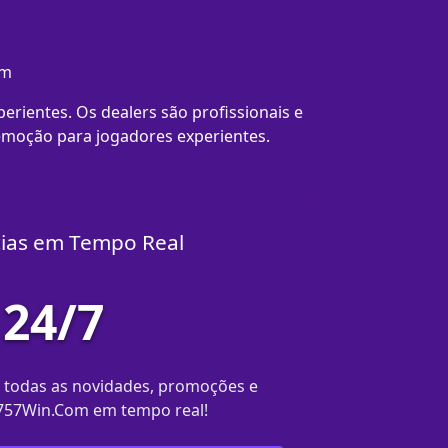
am
erientes. Os dealers são profissionais e
emoção para jogadores experientes.
cias em Tempo Real
24/7
e todas as novidades, promoções e
757Win.Com em tempo real!