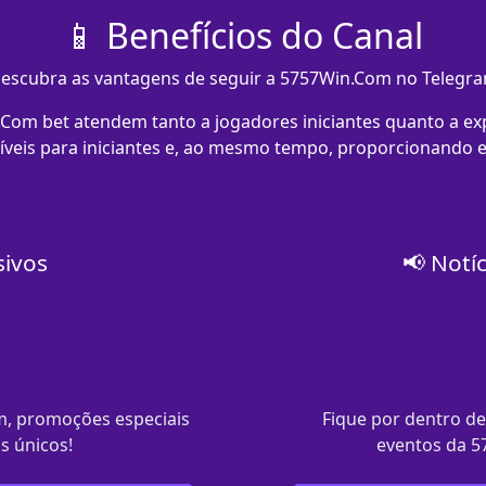
📱 Benefícios do Canal
escubra as vantagens de seguir a 5757Win.Com no Telegr
Com bet atendem tanto a jogadores iniciantes quanto a exp
síveis para iniciantes e, ao mesmo tempo, proporcionando 
sivos
📢 Notí
m, promoções especiais
Fique por dentro d
s únicos!
eventos da 5