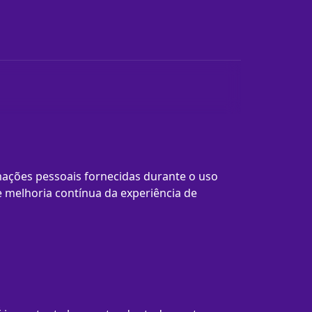
mações pessoais fornecidas durante o uso
e melhoria contínua da experiência de