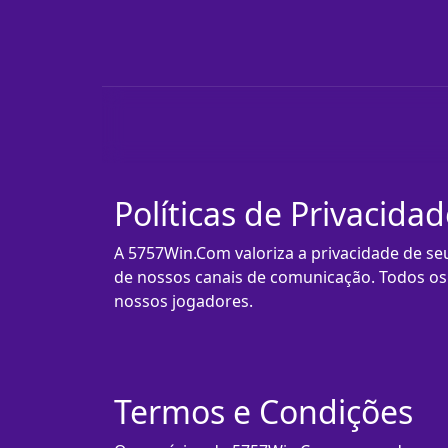
Políticas de Privacida
A 5757Win.Com valoriza a privacidade de s
de nossos canais de comunicação. Todos os 
nossos jogadores.
Termos e Condições