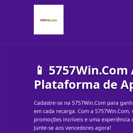
📱 5757Win.Com 
Plataforma de A
Cadastre-se na 5757Win.Com para ganh
em cada recarga. Com a 5757Win.Com, 
promoções incríveis e uma experiência d
Junte-se aos vencedores agora!