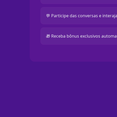
💬 Participe das conversas e interaj
🎁 Receba bônus exclusivos autom