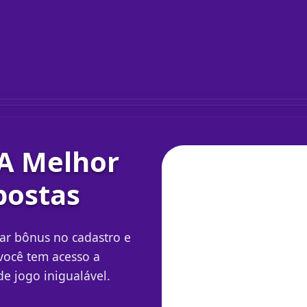
A Melhor
postas
ar bônus no cadastro e
você tem acesso a
e jogo inigualável.