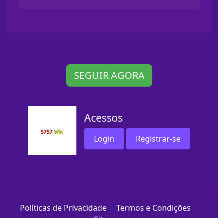
SEGUIR AGORA
Acessos
Login
Registrar-se
Políticas de Privacidade
Termos e Condições