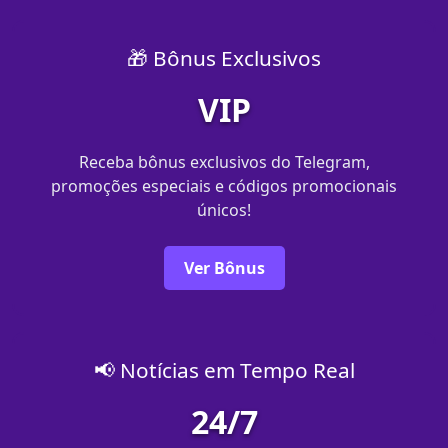
🎁 Bônus Exclusivos
VIP
Receba bônus exclusivos do Telegram,
promoções especiais e códigos promocionais
únicos!
Ver Bônus
📢 Notícias em Tempo Real
24/7