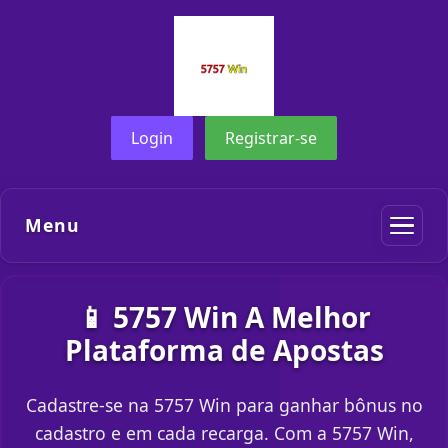
Login
Registrar-se
Menu
📱 5757 Win A Melhor
Plataforma de Apostas
Cadastre-se na 5757 Win para ganhar bônus no
cadastro e em cada recarga. Com a 5757 Win,