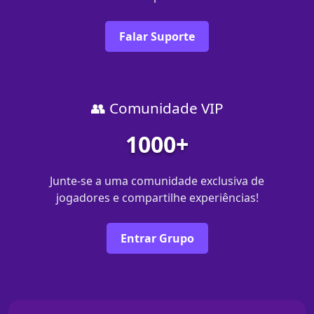
Falar Suporte
👥 Comunidade VIP
1000+
Junte-se a uma comunidade exclusiva de
jogadores e compartilhe experiências!
Entrar Grupo