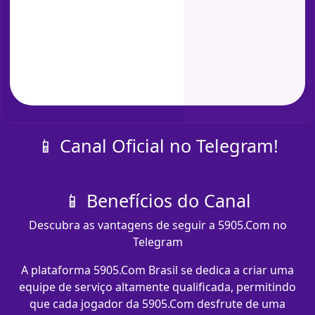
📱 Canal Oficial no Telegram!
📱 Benefícios do Canal
Descubra as vantagens de seguir a 5905.Com no
Telegram
A plataforma 5905.Com Brasil se dedica a criar uma
equipe de serviço altamente qualificada, permitindo
que cada jogador da 5905.Com desfrute de uma