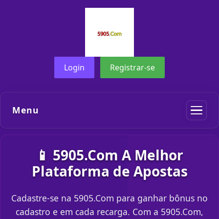
Login
Registrar-se
Menu
📱 5905.Com A Melhor
Plataforma de Apostas
Cadastre-se na 5905.Com para ganhar bônus no
cadastro e em cada recarga. Com a 5905.Com,