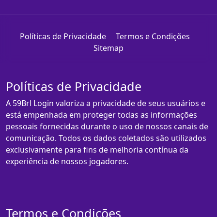
Políticas de Privacidade
Termos e Condições
Sitemap
Políticas de Privacidade
A 59Brl Login valoriza a privacidade de seus usuários e
está empenhada em proteger todas as informações
pessoais fornecidas durante o uso de nossos canais de
comunicação. Todos os dados coletados são utilizados
exclusivamente para fins de melhoria contínua da
experiência de nossos jogadores.
Termos e Condições