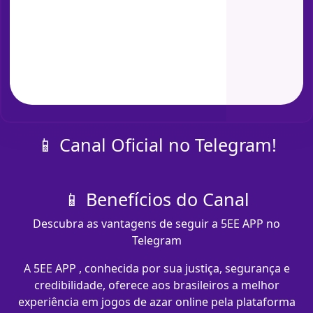
📱 Canal Oficial no Telegram!
📱 Benefícios do Canal
Descubra as vantagens de seguir a 5EE APP no
Telegram
A 5EE APP , conhecida por sua justiça, segurança e
credibilidade, oferece aos brasileiros a melhor
experiência em jogos de azar online pela plataforma