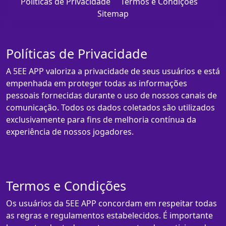
Políticas de Privacidade
Termos e Condições
Sitemap
Políticas de Privacidade
A 5EE APP valoriza a privacidade de seus usuários e está
empenhada em proteger todas as informações
pessoais fornecidas durante o uso de nossos canais de
comunicação. Todos os dados coletados são utilizados
exclusivamente para fins de melhoria contínua da
experiência de nossos jogadores.
Termos e Condições
Os usuários da 5EE APP concordam em respeitar todas
as regras e regulamentos estabelecidos. É importante