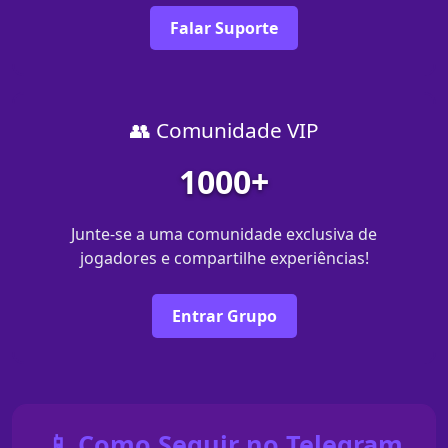
Falar Suporte
👥 Comunidade VIP
1000+
Junte-se a uma comunidade exclusiva de
jogadores e compartilhe experiências!
Entrar Grupo
📱 Como Seguir no Telegram