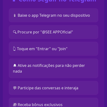
📱 Baixe o app Telegram no seu dispositivo
🔍 Procure por "@5EE APPOficial"
👆 Toque em "Entrar" ou "Join"
🔔 Ative as notificações para não perder
nada
💬 Participe das conversas e interaja
🎁 Receba bônus exclusivos