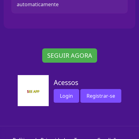
automaticamente
SEGUIR AGORA
Acessos
Login
Registrar-se