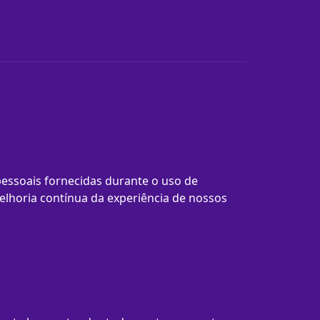
essoais fornecidas durante o uso de
elhoria contínua da experiência de nossos