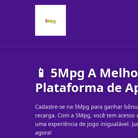
📱 5Mpg A Melho
Plataforma de A
Cadastre-se na 5Mpg para ganhar bônu
recarga. Com a 5Mpg, você tem acesso a
uma experiência de jogo inigualável. J
agora!