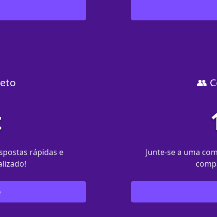
reto
👥 
t
espostas rápidas e
Junte-se a uma com
lizado!
compa
e