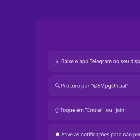
📱 Baixe o app Telegram no seu disp
🔍 Procure por "@5MpgOficial"
👆 Toque em "Entrar" ou "Join"
🔔 Ative as notificações para não p