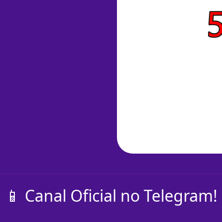
📱 Canal Oficial no Telegram!