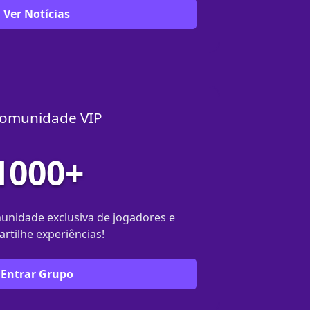
Ver Notícias
Comunidade VIP
1000+
unidade exclusiva de jogadores e
rtilhe experiências!
Entrar Grupo