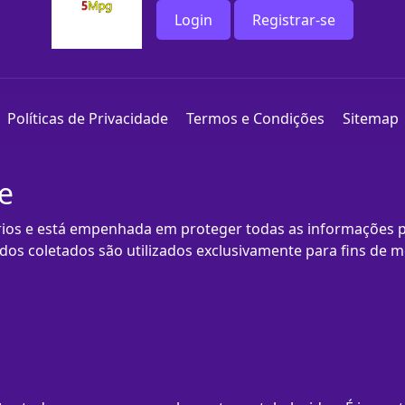
Login
Registrar-se
Políticas de Privacidade
Termos e Condições
Sitemap
de
ários e está empenhada em proteger todas as informações p
os coletados são utilizados exclusivamente para fins de m