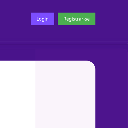
Login
Registrar-se