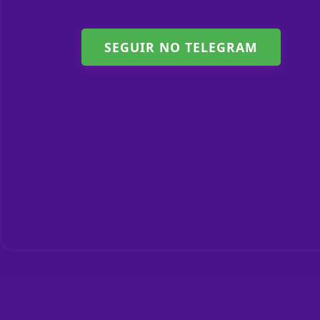
SEGUIR NO TELEGRAM