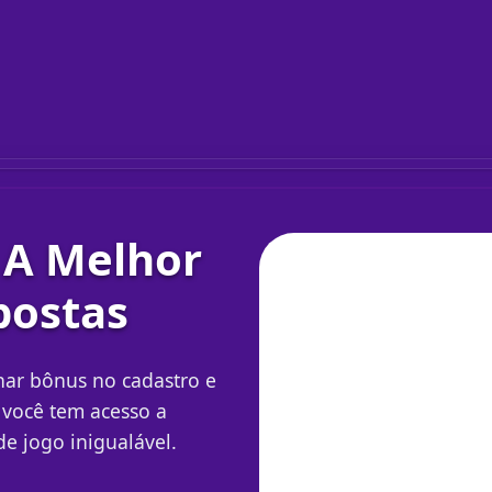
p A Melhor
postas
har bônus no cadastro e
 você tem acesso a
e jogo inigualável.