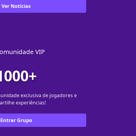
Ver Notícias
Comunidade VIP
1000+
unidade exclusiva de jogadores e
rtilhe experiências!
Entrar Grupo