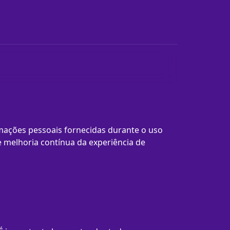
rmações pessoais fornecidas durante o uso
e melhoria contínua da experiência de