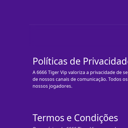
Políticas de Privacida
A 6666 Tiger Vip valoriza a privacidade de
de nossos canais de comunicação. Todos os 
nossos jogadores.
Termos e Condições