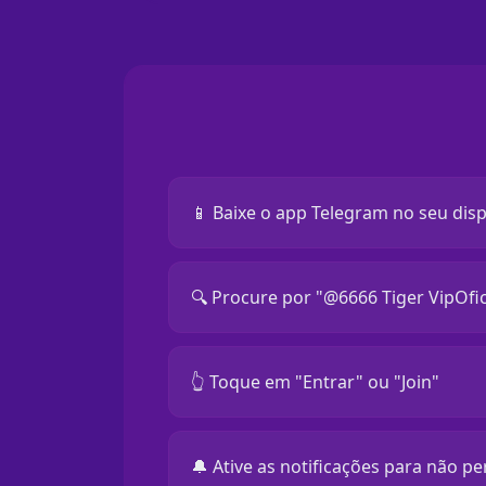
📱 Baixe o app Telegram no seu disp
🔍 Procure por "@6666 Tiger VipOfic
👆 Toque em "Entrar" ou "Join"
🔔 Ative as notificações para não p