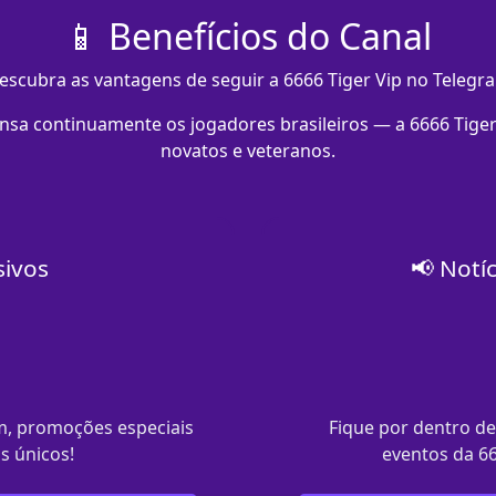
📱 Benefícios do Canal
escubra as vantagens de seguir a 6666 Tiger Vip no Telegr
ensa continuamente os jogadores brasileiros — a 6666 Tige
novatos e veteranos.
sivos
📢 Notí
m, promoções especiais
Fique por dentro d
s únicos!
eventos da 66