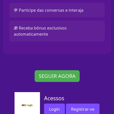
💬 Participe das conversas e interaja
🎁 Receba bônus exclusivos
automaticamente
SEGUIR AGORA
Acessos
Login
Registrar-se