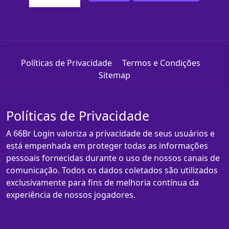
Políticas de Privacidade
Termos e Condições
Sitemap
Políticas de Privacidade
A 66Br Login valoriza a privacidade de seus usuários e
está empenhada em proteger todas as informações
pessoais fornecidas durante o uso de nossos canais de
comunicação. Todos os dados coletados são utilizados
exclusivamente para fins de melhoria contínua da
experiência de nossos jogadores.