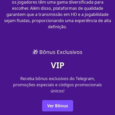
os jogadores têm uma gama diversificada para
escolher. Além disso, plataformas de qualidade
garantem que a transmissão em HD e a jogabilidade
sejam fluidas, proporcionando uma experiência de alta
definição.
🎁 Bônus Exclusivos
VIP
Receba bônus exclusivos do Telegram,
promoções especiais e códigos promocionais
únicos!
Ver Bônus