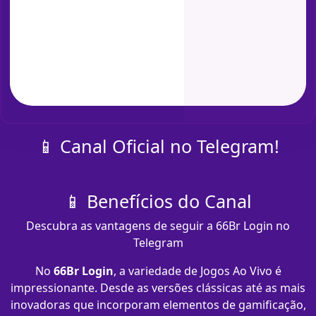
📱 Canal Oficial no Telegram!
📱 Benefícios do Canal
Descubra as vantagens de seguir a 66Br Login no
Telegram
No
66Br Login
, a variedade de Jogos Ao Vivo é
impressionante. Desde as versões clássicas até as mais
inovadoras que incorporam elementos de gamificação,