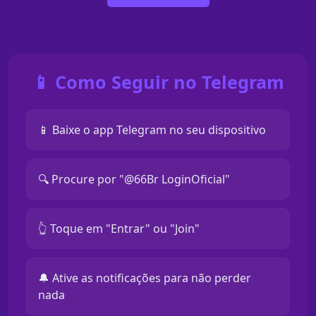
📱 Como Seguir no Telegram
📱 Baixe o app Telegram no seu dispositivo
🔍 Procure por "@66Br LoginOficial"
👆 Toque em "Entrar" ou "Join"
🔔 Ative as notificações para não perder
nada