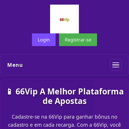
Login
Registrar-se
Menu
📱 66Vip A Melhor Plataforma
de Apostas
Cadastre-se na 66Vip para ganhar bônus no
cadastro e em cada recarga. Com a 66Vip, você