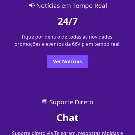
📢 Notícias em Tempo Real
24/7
Fique por dentro de todas as novidades,
promoções e eventos da 66Vip em tempo real!
Ver Notícias
💬 Suporte Direto
Chat
Suporte direto via Telegram, respostas rápidas e