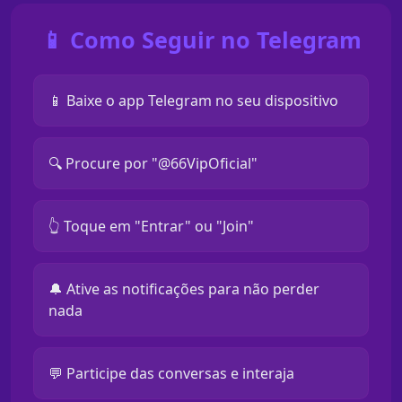
📱 Como Seguir no Telegram
📱 Baixe o app Telegram no seu dispositivo
🔍 Procure por "@66VipOficial"
👆 Toque em "Entrar" ou "Join"
🔔 Ative as notificações para não perder
nada
💬 Participe das conversas e interaja