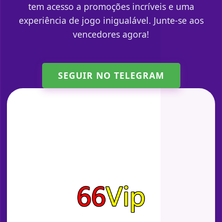
tem acesso a promoções incríveis e uma
experiência de jogo inigualável. Junte-se aos
vencedores agora!
SEGUIR NO TELEGRAM