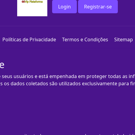
Login
Registrar-se
Políticas de Privacidade
Termos e Condições
Sitemap
de
de seus usuários e está empenhada em proteger todas as i
 os dados coletados são utilizados exclusivamente para fi