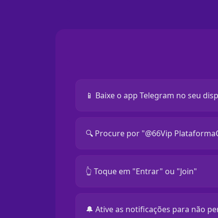
📱 Baixe o app Telegram no seu disp
🔍 Procure por "@66Vip PlataformaO
👆 Toque em "Entrar" ou "Join"
🔔 Ative as notificações para não p