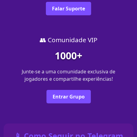
Falar Suporte
👥 Comunidade VIP
1000+
Junte-se a uma comunidade exclusiva de
jogadores e compartilhe experiências!
Entrar Grupo
📱 Como Seguir no Telegram