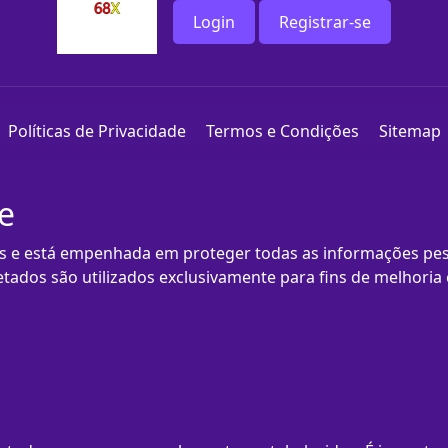
Login
Registrar-se
Políticas de Privacidade
Termos e Condições
Sitemap
de
ios e está empenhada em proteger todas as informações pe
tados são utilizados exclusivamente para fins de melhoria