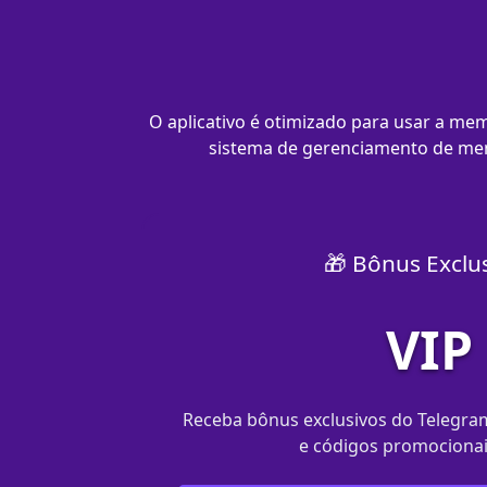
O aplicativo é otimizado para usar a me
sistema de gerenciamento de mem
🎁 Bônus Exclu
VIP
Receba bônus exclusivos do Telegra
e códigos promocionai