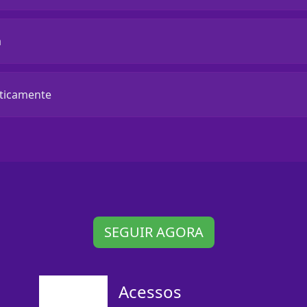
a
aticamente
SEGUIR AGORA
Acessos