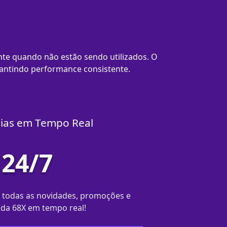
nte quando não estão sendo utilizados. O
antindo performance consistente.
cias em Tempo Real
24/7
e todas as novidades, promoções e
 da 68X em tempo real!