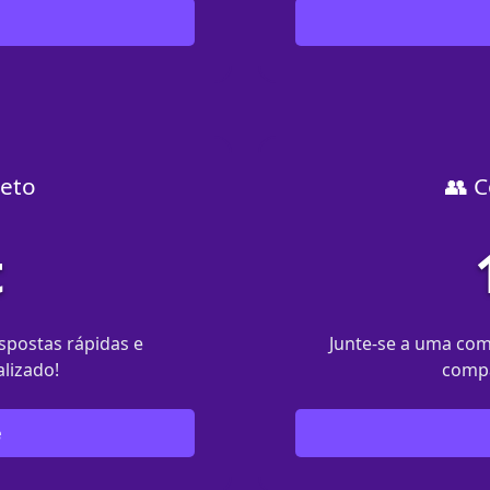
reto
👥 
t
espostas rápidas e
Junte-se a uma com
lizado!
compa
e