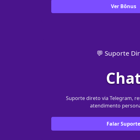
Ver Bônus
💬 Suporte Di
Cha
Suporte direto via Telegram, r
atendimento persona
Falar Suport