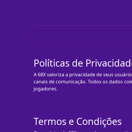
Políticas de Privacida
A 68X valoriza a privacidade de seus usuár
canais de comunicação. Todos os dados cole
jogadores.
Termos e Condições