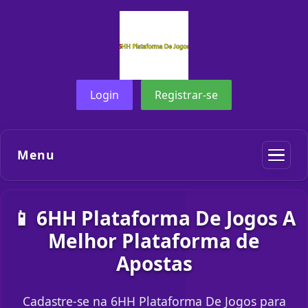
Login
Registrar-se
Menu
📱 6HH Plataforma De Jogos A
Melhor Plataforma de
Apostas
Cadastre-se na 6HH Plataforma De Jogos para