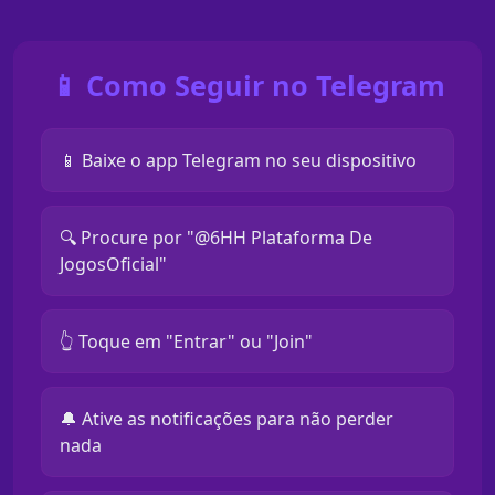
📱 Como Seguir no Telegram
📱 Baixe o app Telegram no seu dispositivo
🔍 Procure por "@6HH Plataforma De
JogosOficial"
👆 Toque em "Entrar" ou "Join"
🔔 Ative as notificações para não perder
nada