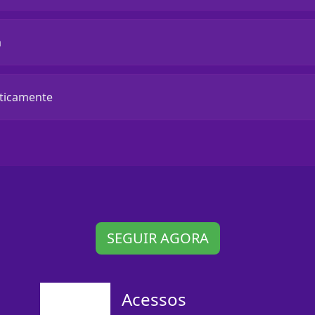
a
aticamente
SEGUIR AGORA
Acessos