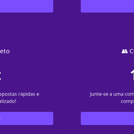
reto
👥 
t
espostas rápidas e
Junte-se a uma com
lizado!
compa
e