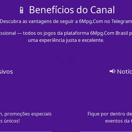
📱 Benefícios do Canal
Descubra as vantagens de seguir a 6Mpg.Com no Telegra
sional — todos os jogos da plataforma 6Mpg.Com Brasil p
uma experiência justa e excelente.
sivos
📢 Notí
m, promoções especiais
Fique por dentro d
s únicos!
eventos da