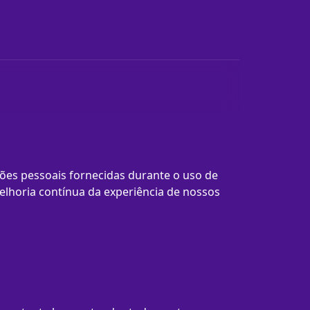
ões pessoais fornecidas durante o uso de
elhoria contínua da experiência de nossos