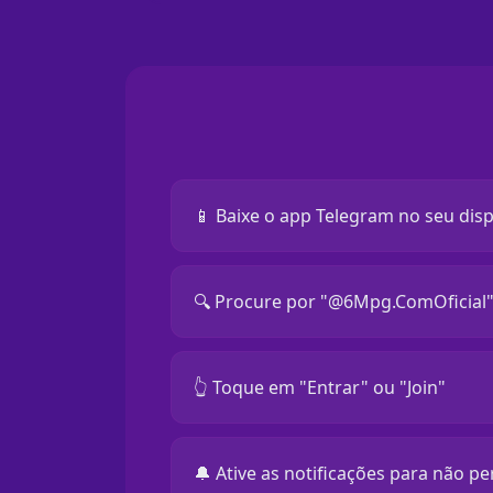
📱 Baixe o app Telegram no seu disp
🔍 Procure por "@6Mpg.ComOficial
👆 Toque em "Entrar" ou "Join"
🔔 Ative as notificações para não p