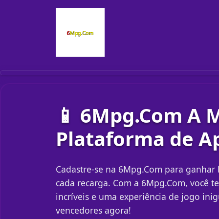
📱 6Mpg.Com A 
Plataforma de A
Cadastre-se na 6Mpg.Com para ganhar 
cada recarga. Com a 6Mpg.Com, você t
incríveis e uma experiência de jogo inig
vencedores agora!