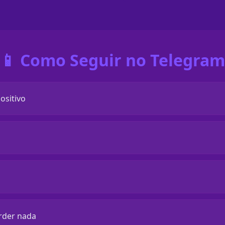
📱 Como Seguir no Telegram
ositivo
"
erder nada