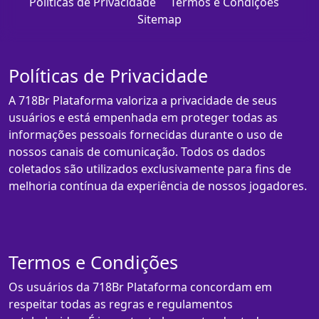
Políticas de Privacidade
Termos e Condições
Sitemap
Políticas de Privacidade
A 718Br Plataforma valoriza a privacidade de seus
usuários e está empenhada em proteger todas as
informações pessoais fornecidas durante o uso de
nossos canais de comunicação. Todos os dados
coletados são utilizados exclusivamente para fins de
melhoria contínua da experiência de nossos jogadores.
Termos e Condições
Os usuários da 718Br Plataforma concordam em
respeitar todas as regras e regulamentos