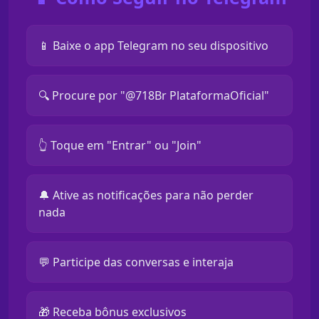
📱 Baixe o app Telegram no seu dispositivo
🔍 Procure por "@718Br PlataformaOficial"
👆 Toque em "Entrar" ou "Join"
🔔 Ative as notificações para não perder
nada
💬 Participe das conversas e interaja
🎁 Receba bônus exclusivos