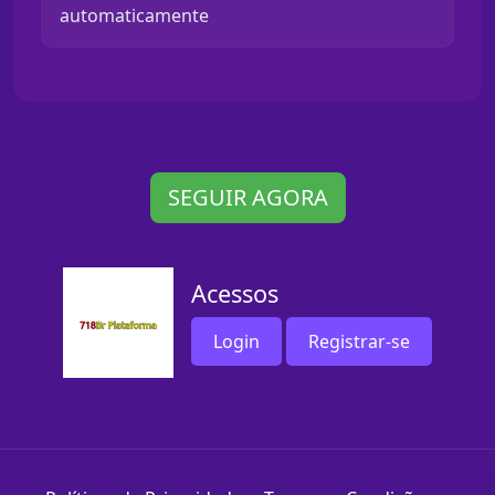
automaticamente
SEGUIR AGORA
Acessos
Login
Registrar-se