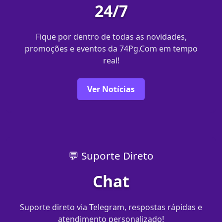
24/7
Fique por dentro de todas as novidades,
promoções e eventos da 74Pg.Com em tempo
real!
Ver Notícias
💬 Suporte Direto
Chat
Suporte direto via Telegram, respostas rápidas e
atendimento personalizado!