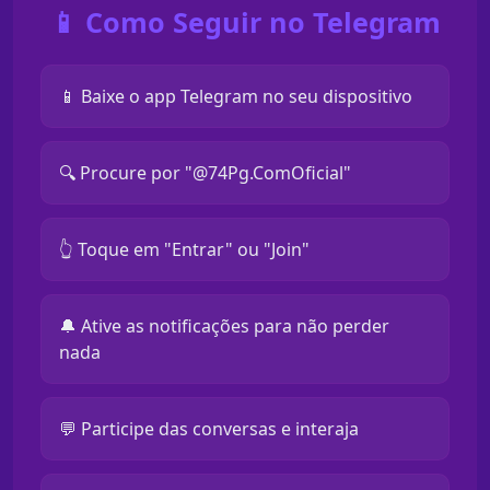
📱 Como Seguir no Telegram
📱 Baixe o app Telegram no seu dispositivo
🔍 Procure por "@74Pg.ComOficial"
👆 Toque em "Entrar" ou "Join"
🔔 Ative as notificações para não perder
nada
💬 Participe das conversas e interaja