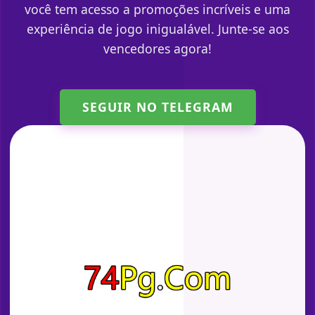
você tem acesso a promoções incríveis e uma
experiência de jogo inigualável. Junte-se aos
vencedores agora!
SEGUIR NO TELEGRAM