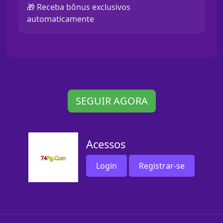
🎁 Receba bônus exclusivos
automaticamente
SEGUIR AGORA
Acessos
Login
Registrar-se