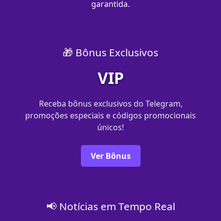
garantida.
🎁 Bônus Exclusivos
VIP
Receba bônus exclusivos do Telegram,
promoções especiais e códigos promocionais
únicos!
Ver Bônus
📢 Notícias em Tempo Real