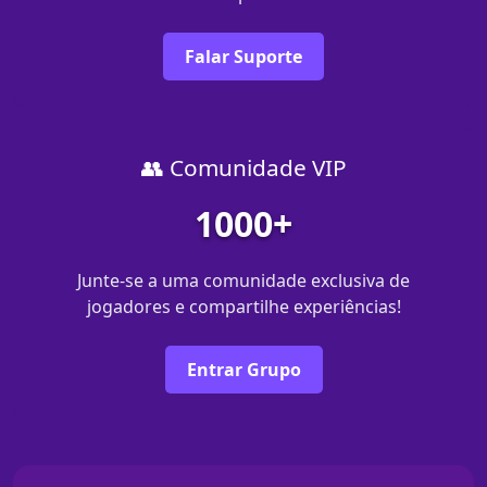
Falar Suporte
👥 Comunidade VIP
1000+
Junte-se a uma comunidade exclusiva de
jogadores e compartilhe experiências!
Entrar Grupo