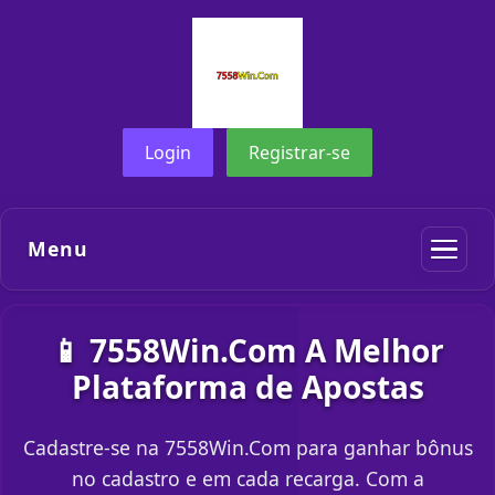
Login
Registrar-se
Menu
📱 7558Win.Com A Melhor
Plataforma de Apostas
Cadastre-se na 7558Win.Com para ganhar bônus
no cadastro e em cada recarga. Com a