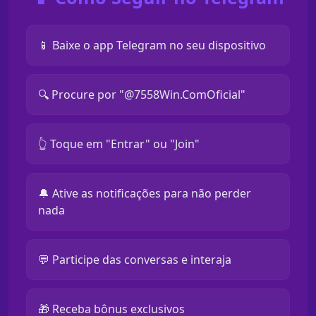
📱 Baixe o app Telegram no seu dispositivo
🔍 Procure por "@7558Win.ComOficial"
👆 Toque em "Entrar" ou "Join"
🔔 Ative as notificações para não perder
nada
💬 Participe das conversas e interaja
🎁 Receba bônus exclusivos