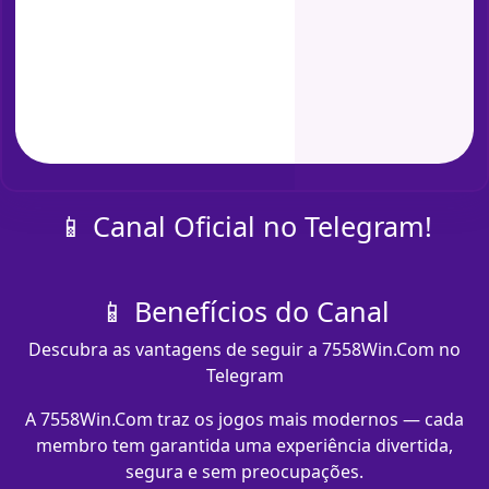
📱 Canal Oficial no Telegram!
📱 Benefícios do Canal
Descubra as vantagens de seguir a 7558Win.Com no
Telegram
A 7558Win.Com traz os jogos mais modernos — cada
membro tem garantida uma experiência divertida,
segura e sem preocupações.