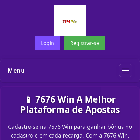
Login
Registrar-se
Menu
📱 7676 Win A Melhor
Plataforma de Apostas
Cadastre-se na 7676 Win para ganhar bônus no
cadastro e em cada recarga. Com a 7676 Win,