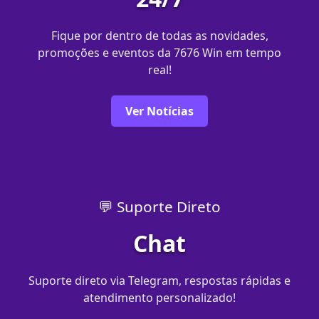
Fique por dentro de todas as novidades,
promoções e eventos da 7676 Win em tempo
real!
Ver Notícias
💬 Suporte Direto
Chat
Suporte direto via Telegram, respostas rápidas e
atendimento personalizado!