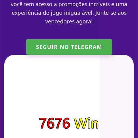
você tem acesso a promoções incríveis e uma
experiência de jogo inigualável. Junte-se aos
vencedores agora!
SEGUIR NO TELEGRAM