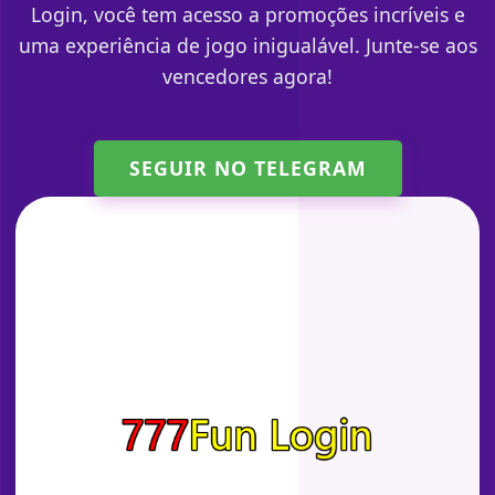
Login, você tem acesso a promoções incríveis e
uma experiência de jogo inigualável. Junte-se aos
vencedores agora!
SEGUIR NO TELEGRAM