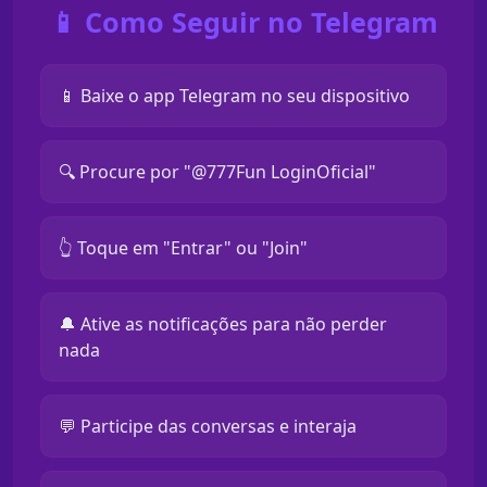
📱 Como Seguir no Telegram
📱 Baixe o app Telegram no seu dispositivo
🔍 Procure por "@777Fun LoginOficial"
👆 Toque em "Entrar" ou "Join"
🔔 Ative as notificações para não perder
nada
💬 Participe das conversas e interaja