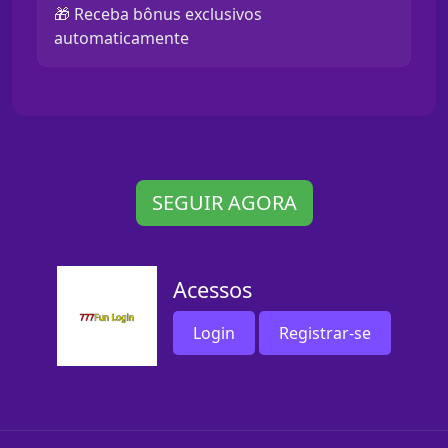
🎁 Receba bônus exclusivos
automaticamente
SEGUIR AGORA
Acessos
Login
Registrar-se