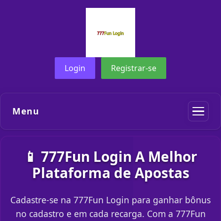
Login
Registrar-se
Menu
📱 777Fun Login A Melhor
Plataforma de Apostas
Cadastre-se na 777Fun Login para ganhar bônus
no cadastro e em cada recarga. Com a 777Fun