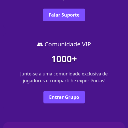
Falar Suporte
👥 Comunidade VIP
1000+
Junte-se a uma comunidade exclusiva de
jogadores e compartilhe experiências!
Entrar Grupo