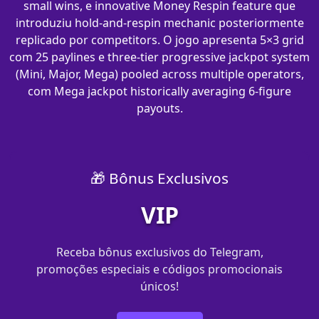
small wins, e innovative Money Respin feature que
introduziu hold-and-respin mechanic posteriormente
replicado por competitors. O jogo apresenta 5×3 grid
com 25 paylines e three-tier progressive jackpot system
(Mini, Major, Mega) pooled across multiple operators,
com Mega jackpot historically averaging 6-figure
payouts.
🎁 Bônus Exclusivos
VIP
Receba bônus exclusivos do Telegram,
promoções especiais e códigos promocionais
únicos!