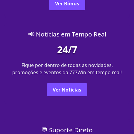
Ver Bônus
📢 Notícias em Tempo Real
24/7
Fique por dentro de todas as novidades,
promoções e eventos da 777Win em tempo real!
Ver Notícias
💬 Suporte Direto