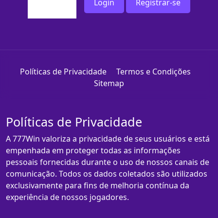
Login
Registrar-se
Políticas de Privacidade
Termos e Condições
Sitemap
Políticas de Privacidade
A 777Win valoriza a privacidade de seus usuários e está
empenhada em proteger todas as informações
pessoais fornecidas durante o uso de nossos canais de
comunicação. Todos os dados coletados são utilizados
exclusivamente para fins de melhoria contínua da
experiência de nossos jogadores.