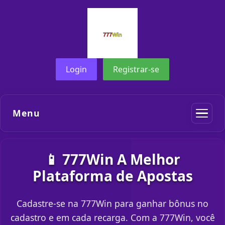
Login
Registrar-se
Menu
📱 777Win A Melhor
Plataforma de Apostas
Cadastre-se na 777Win para ganhar bônus no
cadastro e em cada recarga. Com a 777Win, você