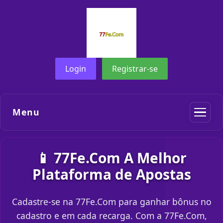
Login
Registrar-se
Menu
📱 77Fe.Com A Melhor
Plataforma de Apostas
Cadastre-se na 77Fe.Com para ganhar bônus no
cadastro e em cada recarga. Com a 77Fe.Com,