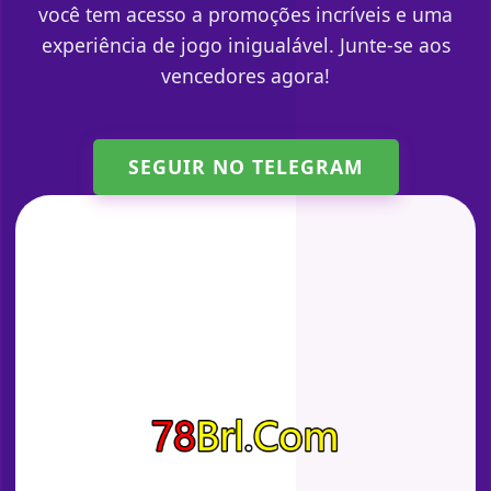
você tem acesso a promoções incríveis e uma
experiência de jogo inigualável. Junte-se aos
vencedores agora!
SEGUIR NO TELEGRAM