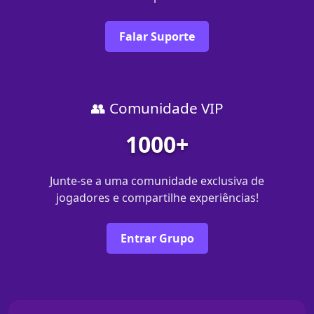
Falar Suporte
👥 Comunidade VIP
1000+
Junte-se a uma comunidade exclusiva de
jogadores e compartilhe experiências!
Entrar Grupo