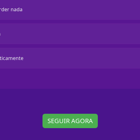
erder nada
a
aticamente
SEGUIR AGORA