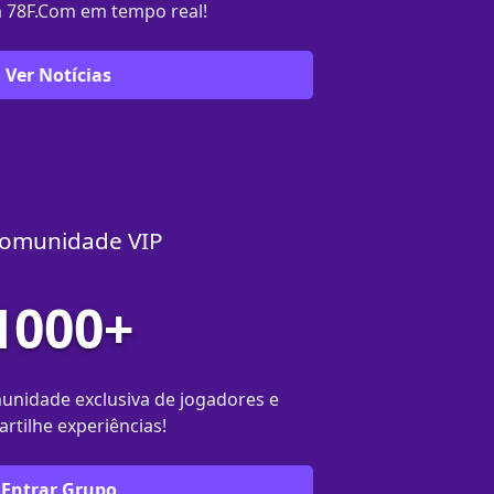
a 78F.Com em tempo real!
Ver Notícias
Comunidade VIP
1000+
unidade exclusiva de jogadores e
rtilhe experiências!
Entrar Grupo