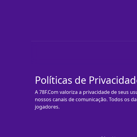
Políticas de Privacida
A 78F.Com valoriza a privacidade de seus u
nossos canais de comunicação. Todos os dad
jogadores.