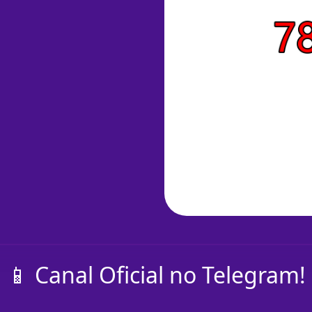
📱 Canal Oficial no Telegram!