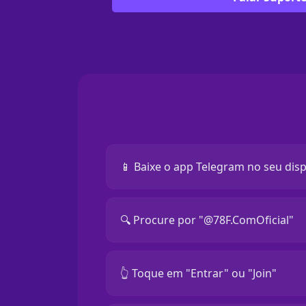
📱 Baixe o app Telegram no seu disp
🔍 Procure por "@78F.ComOficial"
👆 Toque em "Entrar" ou "Join"