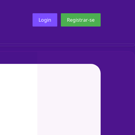
Login
Registrar-se