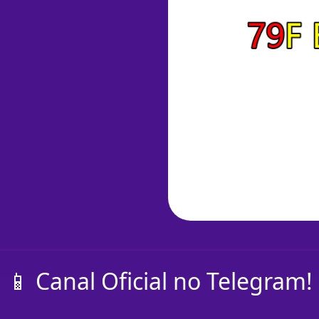
📱 Canal Oficial no Telegram!