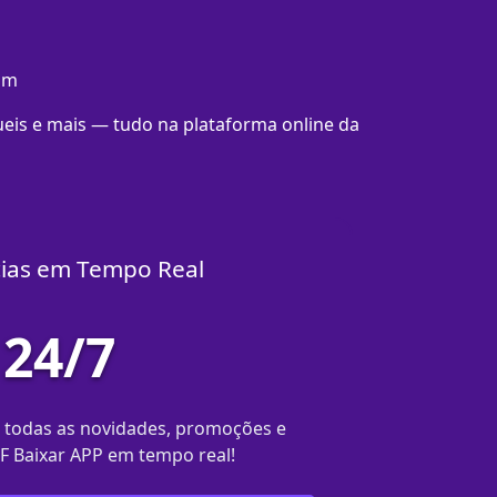
am
ueis e mais — tudo na plataforma online da
cias em Tempo Real
24/7
e todas as novidades, promoções e
F Baixar APP em tempo real!