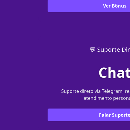
Ver Bônus
💬 Suporte Di
Cha
Suporte direto via Telegram, r
atendimento persona
Falar Suport