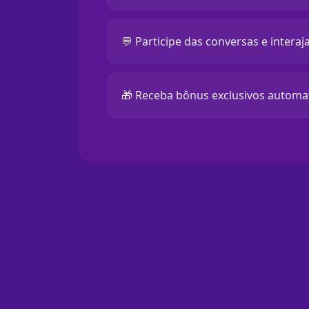
💬 Participe das conversas e interaj
🎁 Receba bônus exclusivos autom