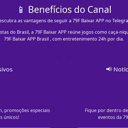
📱 Benefícios do Canal
escubra as vantagens de seguir a 79F Baixar APP no Telegr
tas do Brasil, a 79F Baixar APP reúne jogos como caça-níq
79F Baixar APP Brasil , com entretenimento 24h por dia.
sivos
📢 Notí
m, promoções especiais
Fique por dentro d
s únicos!
eventos da 79