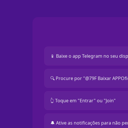
📱 Baixe o app Telegram no seu disp
🔍 Procure por "@79F Baixar APPOfic
👆 Toque em "Entrar" ou "Join"
🔔 Ative as notificações para não p