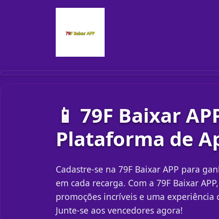
📱 79F Baixar AP
Plataforma de A
Cadastre-se na 79F Baixar APP para gan
em cada recarga. Com a 79F Baixar APP,
promoções incríveis e uma experiência d
Junte-se aos vencedores agora!