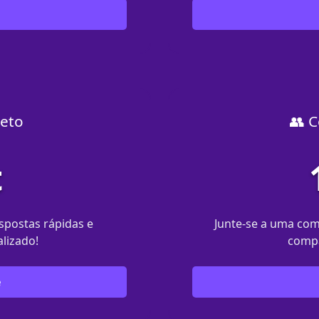
reto
👥 
t
espostas rápidas e
Junte-se a uma com
lizado!
compa
e