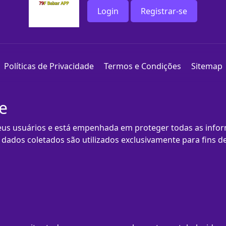
Login
Registrar-se
Políticas de Privacidade
Termos e Condições
Sitemap
de
 seus usuários e está empenhada em proteger todas as info
dados coletados são utilizados exclusivamente para fins d