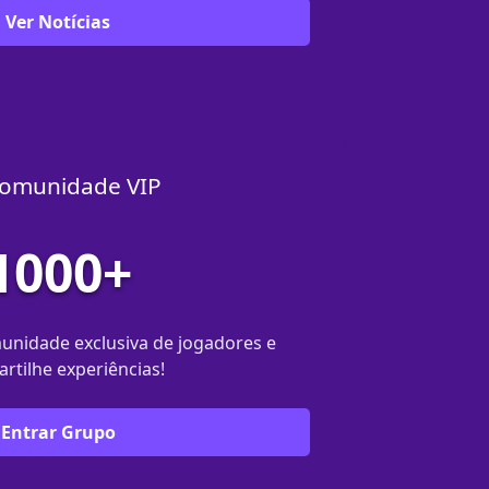
Ver Notícias
Comunidade VIP
1000+
unidade exclusiva de jogadores e
rtilhe experiências!
Entrar Grupo