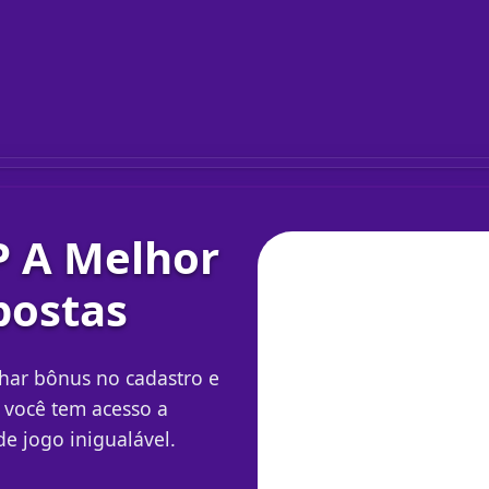
P A Melhor
postas
har bônus no cadastro e
 você tem acesso a
e jogo inigualável.