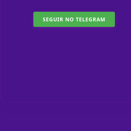
SEGUIR NO TELEGRAM