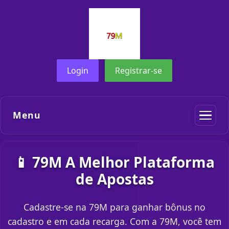
Login
Registrar-se
Menu
📱 79M A Melhor Plataforma
de Apostas
Cadastre-se na 79M para ganhar bônus no
cadastro e em cada recarga. Com a 79M, você tem