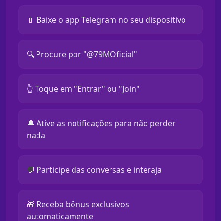
📱 Baixe o app Telegram no seu dispositivo
🔍 Procure por "@79MOficial"
👆 Toque em "Entrar" ou "Join"
🔔 Ative as notificações para não perder
nada
💬 Participe das conversas e interaja
🎁 Receba bônus exclusivos
automaticamente