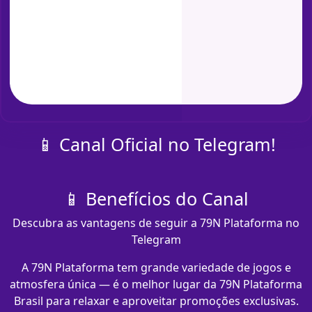
📱 Canal Oficial no Telegram!
📱 Benefícios do Canal
Descubra as vantagens de seguir a 79N Plataforma no
Telegram
A 79N Plataforma tem grande variedade de jogos e
atmosfera única — é o melhor lugar da 79N Plataforma
Brasil para relaxar e aproveitar promoções exclusivas.