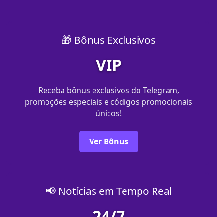
🎁 Bônus Exclusivos
VIP
Receba bônus exclusivos do Telegram,
promoções especiais e códigos promocionais
únicos!
Ver Bônus
📢 Notícias em Tempo Real
24/7