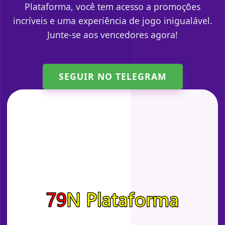
Plataforma, você tem acesso a promoções
incríveis e uma experiência de jogo inigualável.
Junte-se aos vencedores agora!
SEGUIR NO TELEGRAM